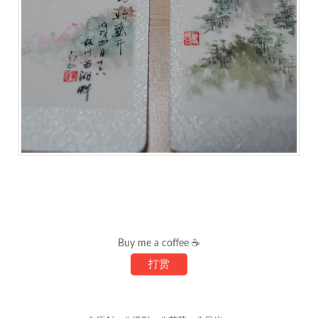
Buy me a coffee ☕
打赏