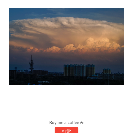
Buy me a coffee ☕
打赏