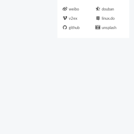
weibo
douban
v2ex
linux.do
github
unsplash