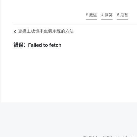
# 搬运
# 搞笑
# 鬼畜
更换主板也不重装系统的方法