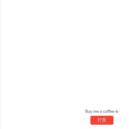
Buy me a coffee ☕
打赏