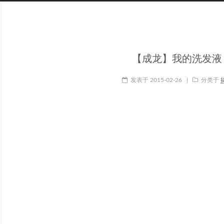
【成龙】我的洗发液
发表于
2015-02-26
|
分类于