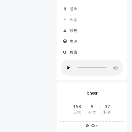
慧语
闪念
妙思
虫洞
搜索
icheer
158
9
37
日志
分类
标签
RSS